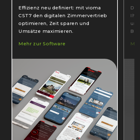
Effizienz neu definiert: mit vioma
Dig
CST7 den digitalen Zimmervertrieb
Ihr
optimieren, Zeit sparen und
unw
Umsätze maximieren.
Buc
Mehr zur Software
Meh