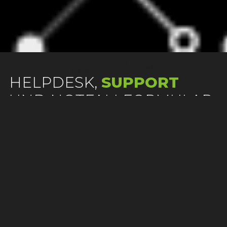
Anfragen
Menü
HELPDESK,
SUPPORT
UND NOTFALLFORMULAR
NEED HELP? WE ARE ALWAYS
BY YOUR SIDE
Sie benötigen Hilfestellung zu unseren Systemen oder
haben ein technisches Problem? Sie haben einen
System-Notfall oder einfach nur eine Frage oder
Anregung zu unseren Services? Dann steht Ihnen
unser auf Ihre Bedürfnisse angepasste Support gerne
zur Verfügung. Bitte wählen Sie den für Sie relevanten