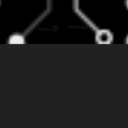
Anfragen
Menü
UNSERE
WEBSITE-REFERENZEN
INSPIRATION FÜR IHR
NÄCHSTES PROJEKT!